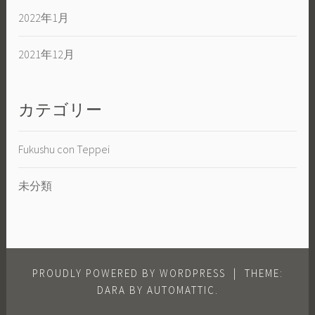
2022年1月
2021年12月
カテゴリー
Fukushu con Teppei
未分類
PROUDLY POWERED BY WORDPRESS
|
THEME:
DARA BY
AUTOMATTIC
.