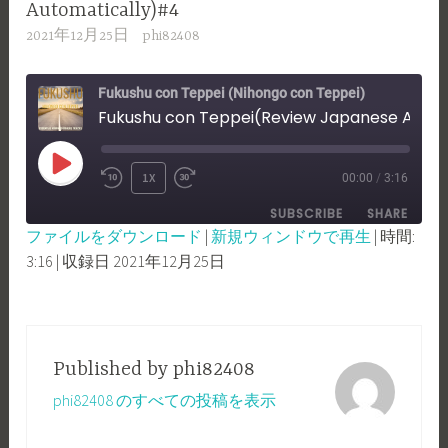
Automatically)#4
2021年12月25日
phi82408
Fukushu con Teppei (Nihongo con Teppei)
Fukushu con Teppei(Review Japanese Automatically)#4
PLAY
1X
00:00
/
3:16
REWIND
FAST
EPISODE
SUBSCRIBE
SHARE
10
FORWARD
ファイルをダウンロード
|
新規ウィンドウで再生
|
時間:
SECONDS
30
3:16
|
収録日 2021年12月25日
SHARE
RSS FEED
SECONDS
LINK
EMBED
Published by
phi82408
phi82408 のすべての投稿を表示