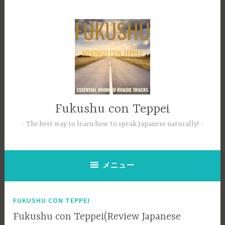
コ
ン
テ
ン
ツ
へ
ス
キ
ッ
Fukushu con Teppei
プ
The best way to learn how to speak Japanese naturally!
メニュー
FUKUSHU CON TEPPEI
Fukushu con Teppei(Review Japanese